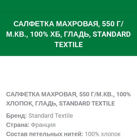
САЛФЕТКА МАХРОВАЯ, 550 Г/
М.КВ., 100% ХБ, ГЛАДЬ, STANDARD
TEXTILE
Вы здесь:
САЛФЕТКА МАХРОВАЯ, 550 Г/М.КВ., 100%
ХЛОПОК, ГЛАДЬ,
STANDARD TEXTILE
Бренд:
Standard Textile
Страна:
Франция
Состав петельных нитей:
100% хлопок