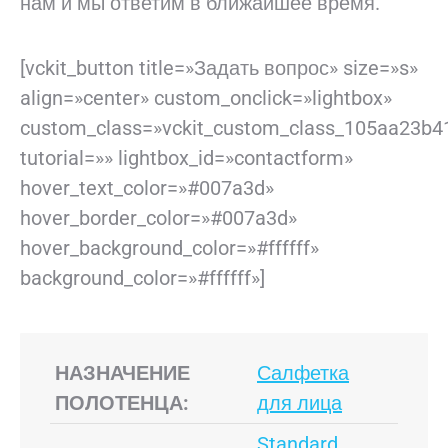
нам и мы ответим в ближайшее время.
[vckit_button title=»Задать вопрос» size=»s»
align=»center» custom_onclick=»lightbox»
custom_class=»vckit_custom_class_105aa23b4
tutorial=»» lightbox_id=»contactform»
hover_text_color=»#007a3d»
hover_border_color=»#007a3d»
hover_background_color=»#ffffff»
background_color=»#ffffff»]
НАЗНАЧЕНИЕ
Салфетка
ПОЛОТЕНЦА:
для лица
Standard