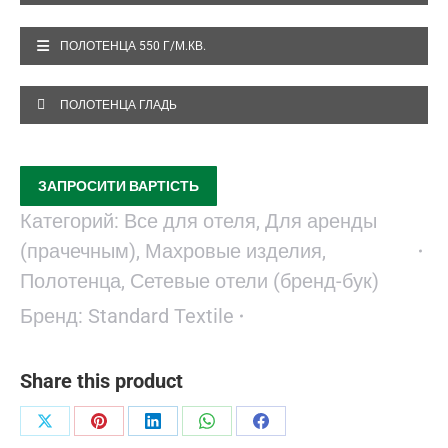
ПОЛОТЕНЦА 550 Г/М.КВ.
ПОЛОТЕНЦА ГЛАДЬ
ЗАПРОСИТИ ВАРТІСТЬ
Категорий:
Все для отеля
,
Для аренды
(прачечным)
,
Махровые изделия
,
Полотенца
,
Сетевые отели (бренд-бук)
Бренд:
Standard Textile
Share this product
Поделиться
Поделиться
Поделиться
Поделиться
Поделиться