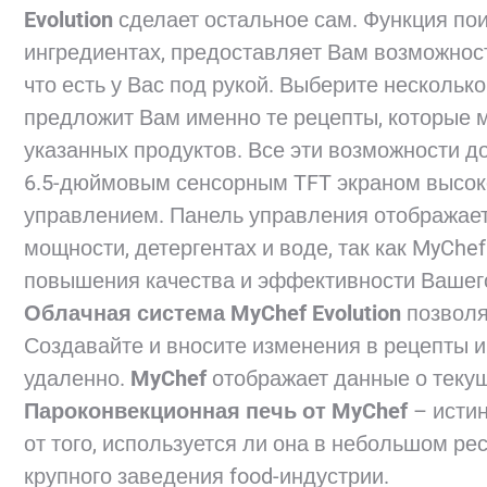
Evolution
сделает остальное сам. Функция пои
ингредиентах, предоставляет Вам возможност
что есть у Вас под рукой. Выберите несколь
предложит Вам именно те рецепты, которые 
указанных продуктов. Все эти возможности д
6.5-дюймовым сенсорным TFT экраном высоко
управлением. Панель управления отображае
мощности, детергентах и воде, так как MyChe
повышения качества и эффективности Вашего
Облачная система MyChef Evolution
позволя
Создавайте и вносите изменения в рецепты 
удаленно.
MyChef
отображает данные о текущ
Пароконвекционная печь от MyChef
– исти
от того, используется ли она в небольшом рес
крупного заведения food-индустрии.