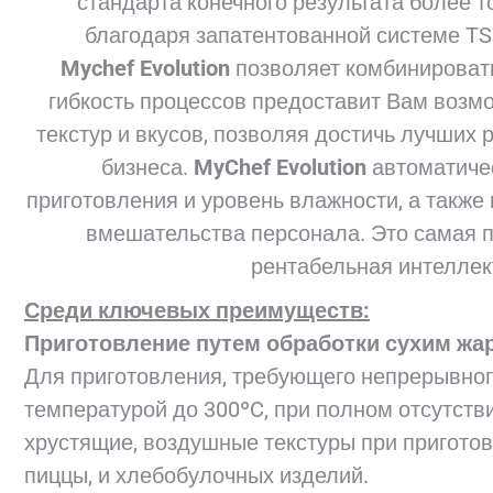
стандарта конечного результата более т
благодаря запатентованной системе TS
Mychef Evolution
позволяет комбинировать
гибкость процессов предоставит Вам возм
текстур и вкусов, позволяя достичь лучших
бизнеса.
MyChef Evolution
автоматичес
приготовления и уровень влажности, а также
вмешательства персонала. Это самая п
рентабельная интеллек
Среди ключевых преимуществ:
Приготовление путем обработки сухим жаро
Для приготовления, требующего непрерывного
температурой до 300ºC, при полном отсутстви
хрустящие, воздушные текстуры при приготов
пиццы, и хлебобулочных изделий.