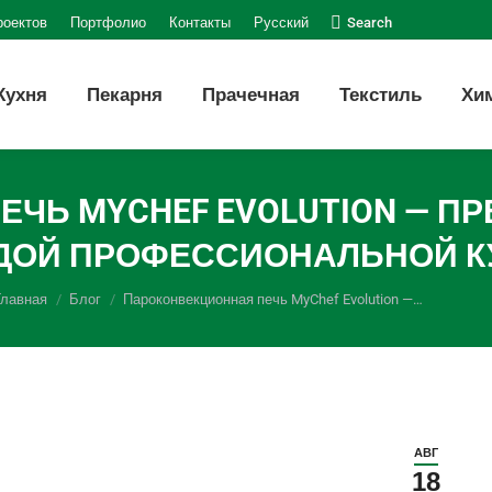
Поиск:
роектов
Портфолио
Контакты
Русский
Search
Кухня
Пекарня
Прачечная
Текстиль
Хи
ЧЬ MYCHEF EVOLUTION — П
ДОЙ ПРОФЕССИОНАЛЬНОЙ К
Вы здесь:
Главная
Блог
Пароконвекционная печь MyChef Evolution —…
АВГ
18