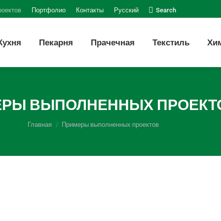
Поиск:
роектов
Портфолио
Контакты
Русский
Search
Кухня
Пекарня
Прачечная
Текстиль
Хи
РЫ ВЫПОЛНЕННЫХ ПРОЕКТ
Вы здесь:
Главная
Примеры выполненных проектов