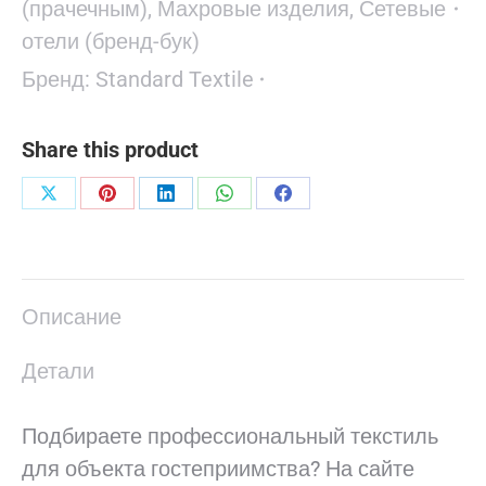
(прачечным)
,
Махровые изделия
,
Сетевые
отели (бренд-бук)
Бренд:
Standard Textile
Share this product
Поделиться
Поделиться
Поделиться
Поделиться
Поделиться
в
в
в
в
в
X
Pinterest
LinkedIn
WhatsApp
Facebook
Описание
Детали
Подбираете профессиональный текстиль
для объекта гостеприимства? На сайте