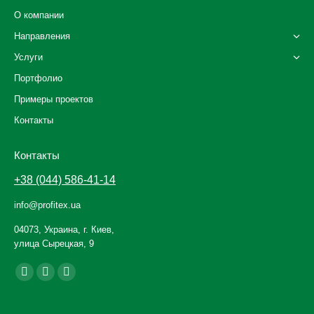
О компании
Направления
Услуги
Портфолио
Примеры проектов
Контакты
Контакты
+38 (044) 586-41-14
info@profitex.ua
04073, Украина, г. Киев,
улица Сырецкая, 9
Ищите нас:
Facebook
YouTube
Instagram
page
page
page