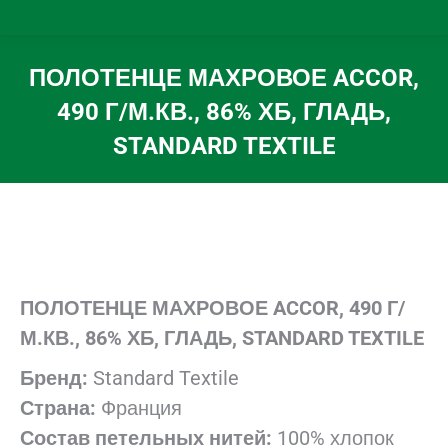
ПОЛОТЕНЦЕ МАХРОВОЕ ACCOR,
490 Г/М.КВ., 86% ХБ, ГЛАДЬ,
STANDARD TEXTILE
Вы здесь:
ПОЛОТЕНЦЕ МАХРОВОЕ ACCOR, 490 Г/
М.КВ., 86% ХБ, ГЛАДЬ,
STANDARD TEXTILE
Бренд:
Standard Textile
Страна:
Франция
Состав петельных нитей:
100% хлопок