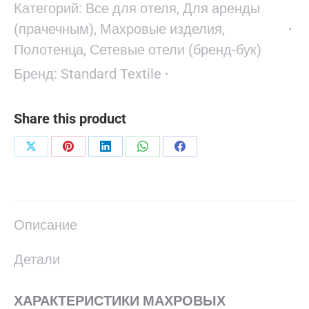
Категорий:
Все для отеля
,
Для аренды
(прачечным)
,
Махровые изделия
,
Полотенца
,
Сетевые отели (бренд-бук)
Бренд:
Standard Textile
Share this product
Поделиться
Поделиться
Поделиться
Поделиться
Поделиться
в
в
в
в
в
X
Pinterest
LinkedIn
WhatsApp
Facebook
Описание
Детали
ХАРАКТЕРИСТИКИ МАХРОВЫХ