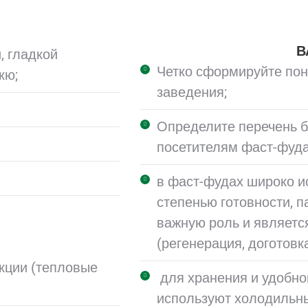
В
, гладкой
Четко сформируйте по
кю;
заведения;
Определите перечень б
посетителям фаст-фуда
в фаст-фудах широко и
степенью готовности, 
важную роль и являет
(регенерация, доготовка,
кции (тепловые
для хранения и удобно
используют холодильны