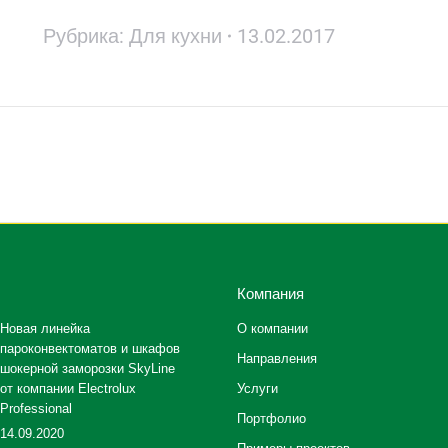
Рубрика:
Для кухни
13.02.2017
Следующая
запись:
Компания
Новая линейка
О компании
пароконвектоматов и шкафов
Направления
шокерной заморозки SkyLine
от компании Electrolux
Услуги
Professional
Портфолио
14.09.2020