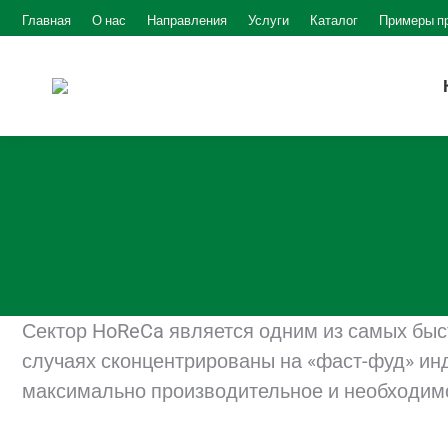
Главная
О нас
Направления
Услуги
Каталог
Примеры п
Сектор HoReCa является одним из самых быс
случаях сконцентрированы на «фаст-фуд» ин
максимально производительное и необходимо