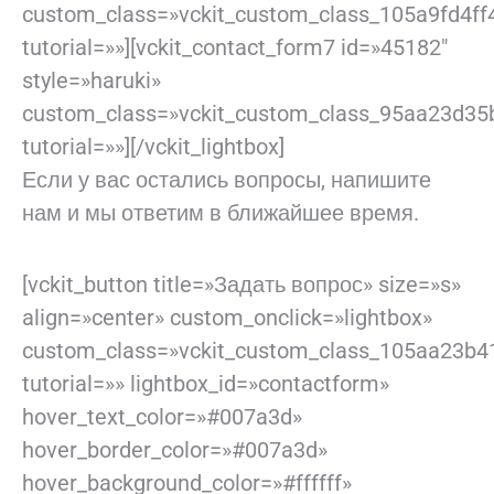
custom_class=»vckit_custom_class_105a9fd4ff
tutorial=»»][vckit_contact_form7 id=»45182″
style=»haruki»
custom_class=»vckit_custom_class_95aa23d35
tutorial=»»][/vckit_lightbox]
Если у вас остались вопросы, напишите
нам и мы ответим в ближайшее время.
[vckit_button title=»Задать вопрос» size=»s»
align=»center» custom_onclick=»lightbox»
custom_class=»vckit_custom_class_105aa23b4
tutorial=»» lightbox_id=»contactform»
hover_text_color=»#007a3d»
hover_border_color=»#007a3d»
hover_background_color=»#ffffff»