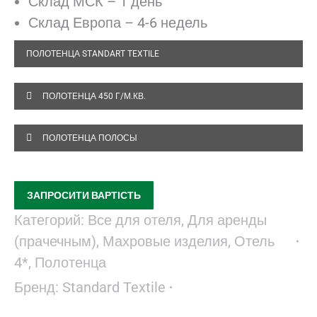
Склад МСК – 1 день
Склад Европа – 4-6 недель
ПОЛОТЕНЦА STANDART TEXTILE
ПОЛОТЕНЦА 450 Г/М.КВ.
ПОЛОТЕНЦА ПОЛОСЫ
ЗАПРОСИТИ ВАРТІСТЬ
Категорий:
Все для отеля
,
Для аренды
(прачечным)
,
Махровые изделия
,
Отель
4*
,
Полотенца
Бренд:
Standard Textile