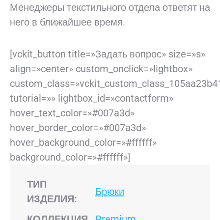
Менеджеры текстильного отдела ответят на
него в ближайшее время.
[vckit_button title=»Задать вопрос» size=»s»
align=»center» custom_onclick=»lightbox»
custom_class=»vckit_custom_class_105aa23b4
tutorial=»» lightbox_id=»contactform»
hover_text_color=»#007a3d»
hover_border_color=»#007a3d»
hover_background_color=»#ffffff»
background_color=»#ffffff»]
ТИП
Брюки
ИЗДЕЛИЯ:
КОЛЛЕКЦИЯ
Premium