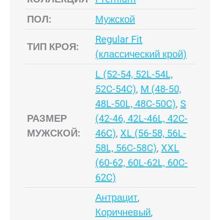
ПОЛ:
Мужской
Regular Fit
ТИП КРОЯ:
(классический крой)
L (52-54, 52L-54L,
52C-54C)
,
M (48-50,
48L-50L, 48C-50C)
,
S
РАЗМЕР
(42-46, 42L-46L, 42C-
МУЖСКОЙ:
46C)
,
XL (56-58, 56L-
58L, 56C-58C)
,
XXL
(60-62, 60L-62L, 60C-
62C)
Антрацит
,
Коричневый
,