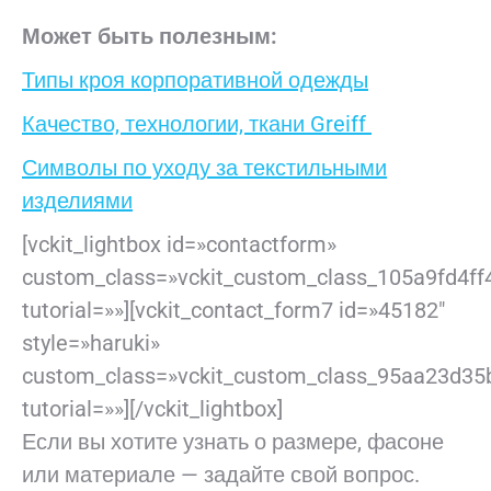
Может быть полезным:
Типы кроя корпоративной одежды
Качество, технологии, ткани Greiff
Символы по уходу за текстильными
изделиями
[vckit_lightbox id=»contactform»
custom_class=»vckit_custom_class_105a9fd4ff
tutorial=»»][vckit_contact_form7 id=»45182″
style=»haruki»
custom_class=»vckit_custom_class_95aa23d35
tutorial=»»][/vckit_lightbox]
Если вы хотите узнать о размере, фасоне
или материале — задайте свой вопрос.