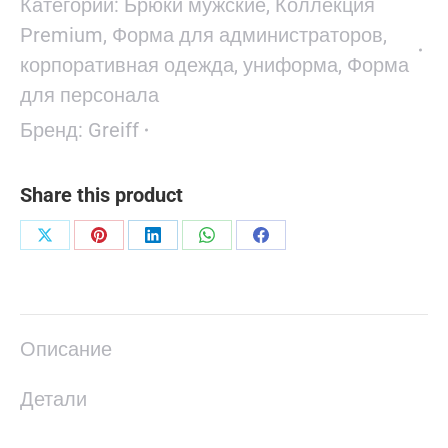
Категории:
Брюки мужские
,
Коллекция
Premium
,
Форма для администраторов,
корпоративная одежда, униформа
,
Форма
для персонала
Бренд:
Greiff
Share this product
Поделиться
Поделиться
Поделиться
Поделиться
Поделиться
в
в
в
в
в
X
Pinterest
LinkedIn
WhatsApp
Facebook
Описание
Детали