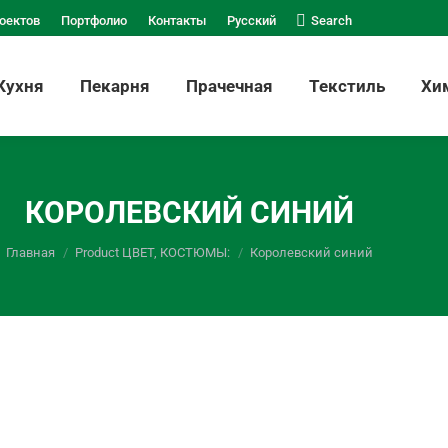
Поиск:
оектов
Портфолио
Контакты
Русский
Search
Кухня
Пекарня
Прачечная
Текстиль
Хи
КОРОЛЕВСКИЙ СИНИЙ
Вы здесь:
Главная
Product ЦВЕТ, КОСТЮМЫ:
Королевский синий