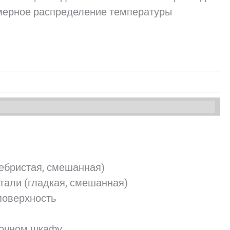
мерное распределение температуры
ребристая, смешанная)
тали (гладкая, смешанная)
поверхность
рочном шкафу