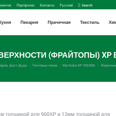
Поиск:
роектов
Портфолио
Контакты
Русский
Search
Кухня
Пекарня
Прачечная
Текстиль
Хи
ЕРХНОСТИ (ФРАЙТОПЫ) XP 
баров, фаст-фуда
Тепловые линии
Electrolux XP 700/900.
Жарочные 
мм толщиной для 900ХР и 12мм толщиной для