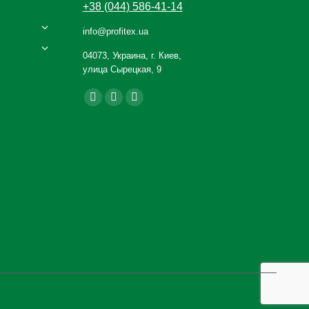
+38 (044) 586-41-14
info@profitex.ua
04073, Украина, г. Киев,
улица Сырецкая, 9
Ищите нас:
Facebook
YouTube
Instagram
page
page
page
opens
opens
opens
in
in
in
new
new
new
window
window
window