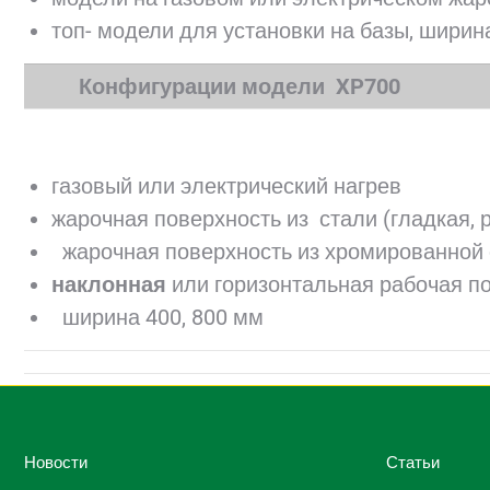
топ- модели для установки на базы, шири
Конфигурации модели XP700
газовый или электрический нагрев
жарочная поверхность из стали (гладкая, 
жарочная поверхность из хромированной 
наклонная
или горизонтальная рабочая п
ширина 400, 800 мм
Новости
Статьи