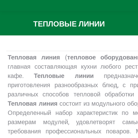
ТЕПЛОВЫЕ ЛИНИИ
Вы здесь:
Тепловая линия
(
тепловое оборудован
главная составляющая кухни любого рес
кафе.
Тепловые линии
предназнач
приготовления разнообразных блюд, с п
различных способов тепловой обработки 
Тепловая линия
состоит из модульного обо
Определенный набор характеристик по м
размерам модулей, удовлетворят самы
требования профессиональных поваров. 