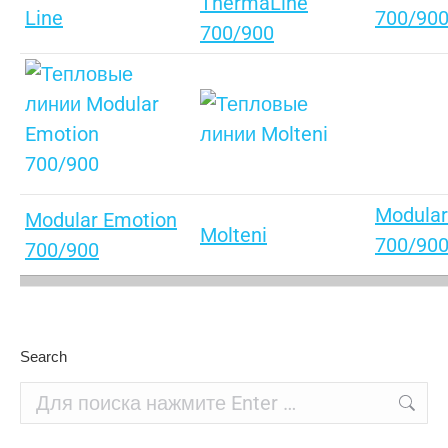
ThermaLine
Line
700/90
700/900
Modular
Modular Emotion
Molteni
700/90
700/900
Search
Поиск: