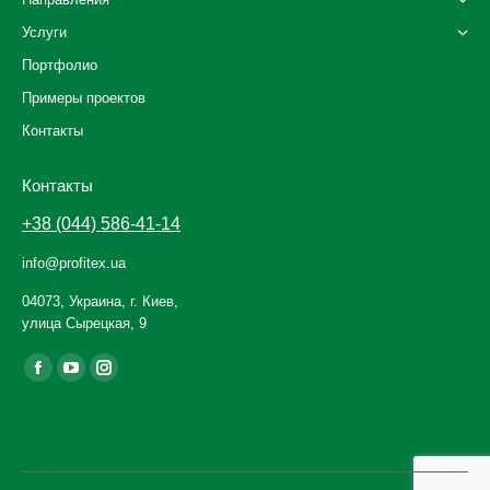
Услуги
Портфолио
Примеры проектов
Контакты
Контакты
+38 (044) 586-41-14
info@profitex.ua
04073, Украина, г. Киев,
улица Сырецкая, 9
Ищите нас:
Facebook
YouTube
Instagram
page
page
page
opens
opens
opens
in
in
in