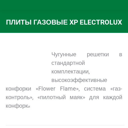
ПЛИТЫ ГАЗОВЫЕ XP ELECTROLUX
Вы здесь:
Чугунные решетки в
стандартной
комплектации,
высокоэффективные
конфорки «Flower Flame», система «газ-
контроль», «пилотный маяк» для каждой
конфорк
и
.