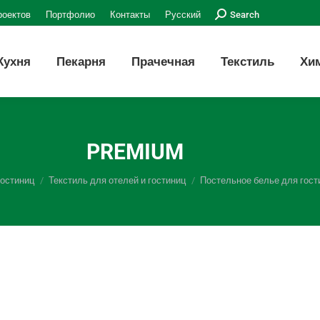
Поиск:
роектов
Портфолио
Контакты
Русский
Search
Кухня
Пекарня
Прачечная
Текстиль
Хи
PREMIUM
гостиниц
Текстиль для отелей и гостиниц
Постельное белье для гост