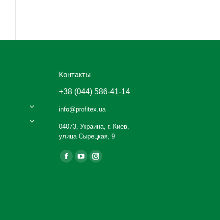
Контакты
+38 (044) 586-41-14
info@profitex.ua
04073, Украина, г. Киев,
улица Сырецкая, 9
Ищите нас:
Facebook
YouTube
Instagram
page
page
page
opens
opens
opens
in
in
in
new
new
new