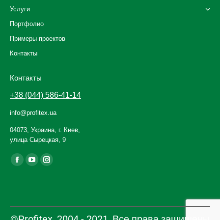
Услуги
Портфолио
Примеры проектов
Контакты
Контакты
+38 (044) 586-41-14
info@profitex.ua
04073, Украина, г. Киев,
улица Сырецкая, 9
Ищите нас:
Facebook
YouTube
Instagram
page
page
page
opens
opens
opens
in
in
in
new
new
new
©Profitex, 2004 - 2021, Все права защищены