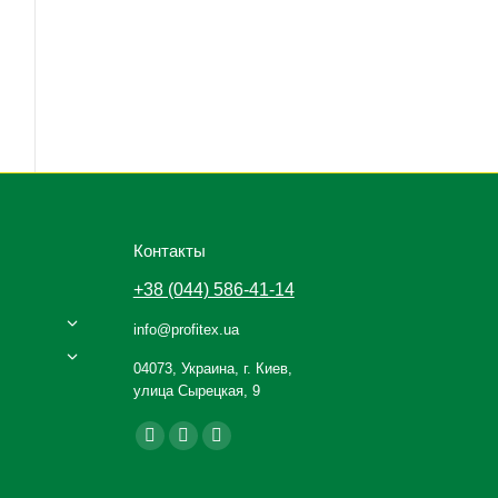
Контакты
+38 (044) 586-41-14
info@profitex.ua
04073, Украина, г. Киев,
улица Сырецкая, 9
Ищите нас:
Facebook
YouTube
Instagram
page
page
page