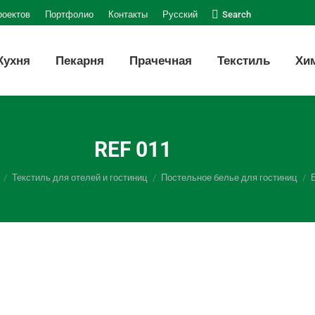
Поиск:
роектов
Портфолио
Контакты
Русский
Search
Кухня
Пекарня
Прачечная
Текстиль
Хи
REF 011
Текстиль для отелей и гостиниц
Постельное белье для гостиниц