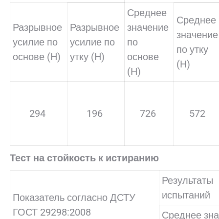
Среднее
Среднее
Разрывное
Разрывное
значение
значение
усилие по
усилие по
по
по утку
основе (Н)
утку (Н)
основе
(Н)
(Н)
294
196
726
572
Тест на стойкость к истиранию
Результаты
испытаний
Показатель согласно ДСТУ
ГОСТ 29298:2008
Среднее зн