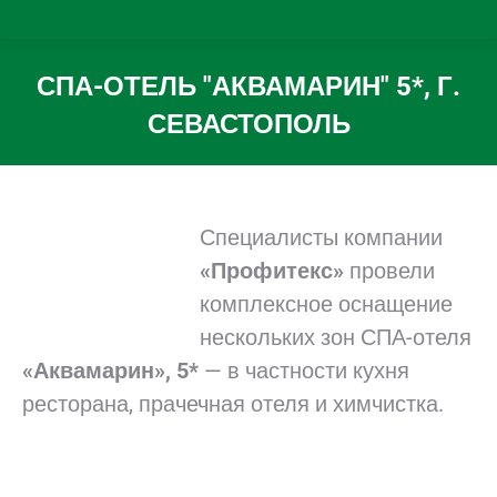
СПА-ОТЕЛЬ "АКВАМАРИН" 5*, Г.
СЕВАСТОПОЛЬ
Вы здесь:
Специалисты компании
«Профитекс»
провели
комплексное оснащение
нескольких зон СПА-отеля
«Аквамарин», 5*
— в частности кухня
ресторана, прачечная отеля и химчистка.
.