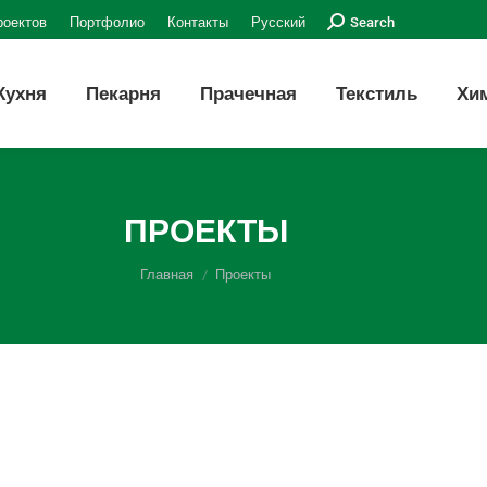
Поиск:
роектов
Портфолио
Контакты
Русский
Search
Кухня
Пекарня
Прачечная
Текстиль
Хи
ПРОЕКТЫ
Вы здесь:
Главная
Проекты