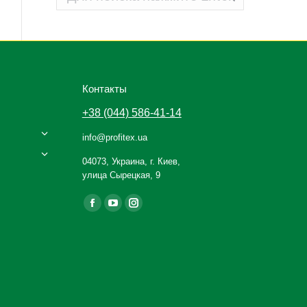
Контакты
+38 (044) 586-41-14
info@profitex.ua
04073, Украина, г. Киев,
улица Сырецкая, 9
Ищите нас:
Facebook
YouTube
Instagram
page
page
page
opens
opens
opens
in
in
in
new
new
new
window
window
window