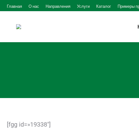
Главная
О нас
Направления
Услуги
Каталог
Примеры п
[fgg id=»19338″]