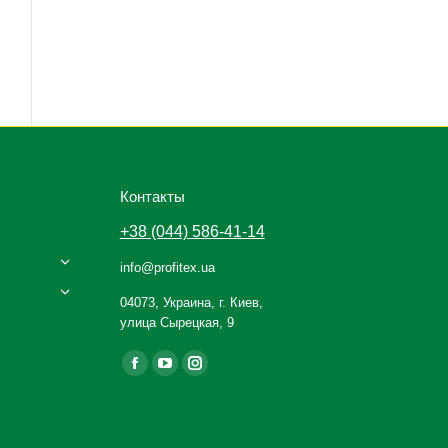
Контакты
+38 (044) 586-41-14
info@profitex.ua
04073, Украина, г. Киев,
улица Сырецкая, 9
Ищите нас:
Facebook
YouTube
Instagram
page
page
page
opens
opens
opens