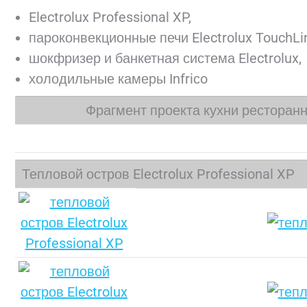
Electrolux Professional XP,
пароконвекционные печи Electrolux TouchLi
шокфризер и банкетная система Electrolux,
холодильные камеры Infriсo
Фрагмент проекта кухни ресторанн
Тепловой остров Electrolux Professional XP