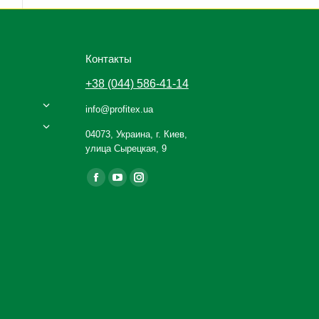
Контакты
+38 (044) 586-41-14
info@profitex.ua
04073, Украина, г. Киев,
улица Сырецкая, 9
Ищите нас:
Facebook
YouTube
Instagram
page
page
page
opens
opens
opens
in
in
in
new
new
new
window
window
window