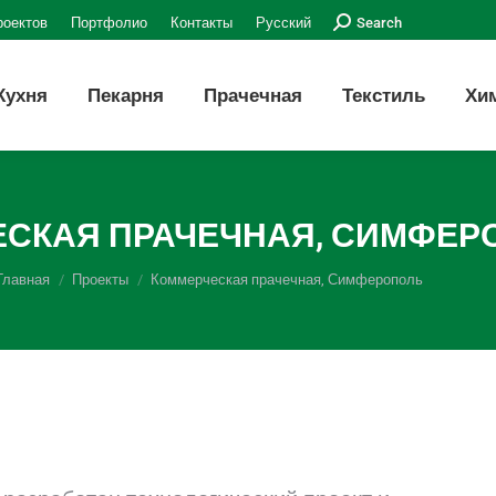
Поиск:
роектов
Портфолио
Контакты
Русский
Search
Кухня
Пекарня
Прачечная
Текстиль
Хи
СКАЯ ПРАЧЕЧНАЯ, СИМФЕР
Вы здесь:
Главная
Проекты
Коммерческая прачечная, Симферополь