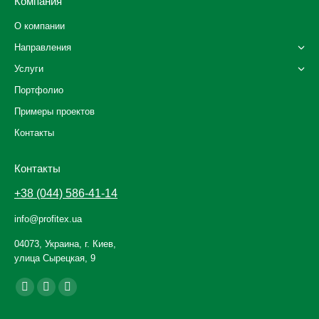
Компания
О компании
Направления
Услуги
Портфолио
Примеры проектов
Контакты
Контакты
+38 (044) 586-41-14
info@profitex.ua
04073, Украина, г. Киев,
улица Сырецкая, 9
Ищите нас:
Facebook
YouTube
Instagram
page
page
page