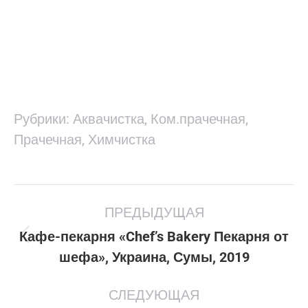
Рубрики:
Аквачистка
,
Ком.прачечная
,
Прачечная
,
Химчистка
Project
ПРЕДЫДУЩАЯ
navigation
Кафе-пекарня «Chef’s Bakery Пекарня от
Previous
шефа», Украина, Сумы, 2019
project:
СЛЕДУЮЩАЯ