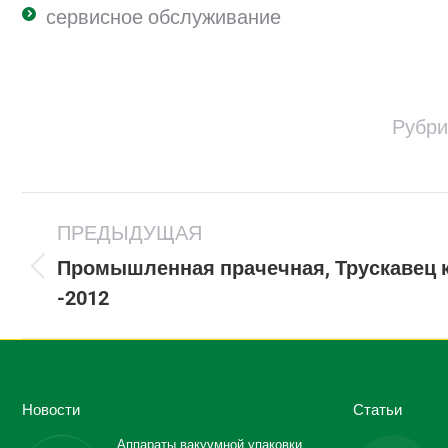
сервисное обслуживание
Рубри
Project
ПРЕДЫДУЩАЯ
navigation
Промышленная прачечная, Трускавец к
Previous
-2012
project:
Новости
Статьи
Аппараты вакуумной упаковки