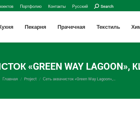
Поиск:
роектов
Портфолио
Контакты
Русский
Search
Кухня
Пекарня
Прачечная
Текстиль
Хи
ТОК «GREEN WAY LAGOON», К
Вы здесь:
Главная
Project
Сеть аквачисток «Green Way Lagoon»,…