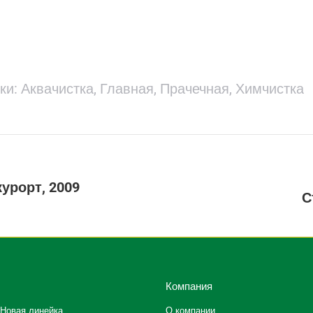
ки:
Аквачистка
,
Главная
,
Прачечная
,
Химчистка
урорт, 2009
Next
С
project:
Компания
Новая линейка
О компании