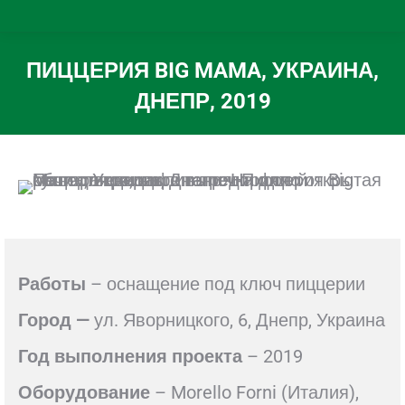
ПИЦЦЕРИЯ BIG MAMA, УКРАИНА,
ДНЕПР, 2019
Вы здесь:
Работы
– оснащение под ключ пиццерии
Город —
ул. Яворницкого, 6, Днепр, Украина
Год выполнения проекта
– 2019
Оборудование
– Morello Forni (Италия),