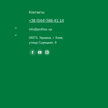
Контакты
+38 (044) 586-41-14
info@profitex.ua
04073, Украина, г. Киев,
улица Сырецкая, 9
Ищите нас:
Facebook
YouTube
Instagram
page
page
page
opens
opens
opens
in
in
in
new
new
new
window
window
window