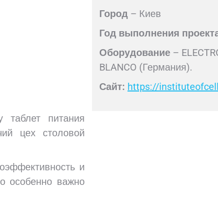
Город
– Киев
Год
выполнения
проект
Оборудование
– ELECTRO
BLANCO (Германия).
Сайт
:
https://instituteofce
у таблет питания
чий цех столовой
гоэффективность и
то особенно важно