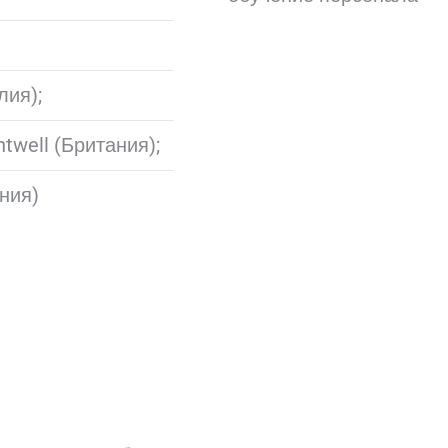
лия);
well (Британия);
ния)