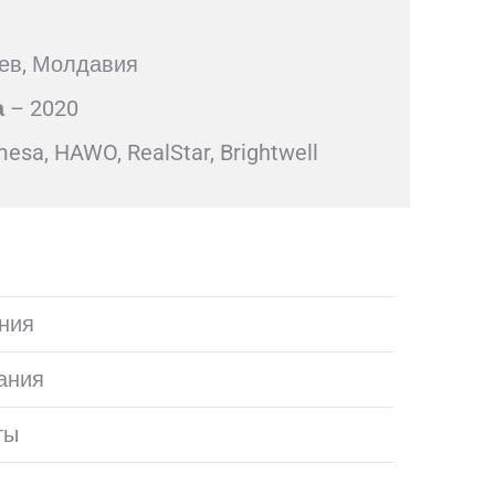
ев, Молдавия
а
– 2020
mesa, HAWO, RealStar, Brightwell
ния
ания
ты