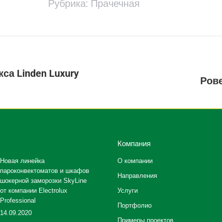
Рубрика:
Прачечная
са Linden Luxury
Next
Рове
project:
Компания
Новая линейка
О компании
пароконвектоматов и шкафов
Направления
шокерной заморозки SkyLine
от компании Electrolux
Услуги
Professional
Портфолио
14.09.2020
Примеры проектов