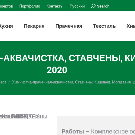
Поиск:
роектов
Портфолио
Контакты
Русский
Search
Кухня
Пекарня
Прачечная
Текстиль
Хи
АКВАЧИСТКА, СТАВЧЕНЫ, К
2020
ject
Химчистка-прачечная-аквачистка, Ставчены, Кишинев, Молдавия, 2
Работы
– Комплексное ос