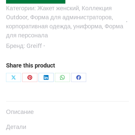
Категории:
Жакет женский
,
Коллекция
Outdoor
,
Форма для администраторов,
корпоративная одежда, униформа
,
Форма
для персонала
Бренд:
Greiff
Share this product
Поделиться
Поделиться
Поделиться
Поделиться
Поделиться
в
в
в
в
в
X
Pinterest
LinkedIn
WhatsApp
Facebook
Описание
Детали