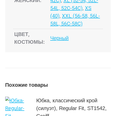
ЖЕНСКИЙ:
42C)
,
XL (52-54, 52L-
54L, 52C-54C)
,
XS
(40)
,
XXL (56-58, 56L-
58L, 56C-58C)
ЦВЕТ,
Черный
КОСТЮМЫ:
Похожие товары
Юбка, классический крой
(силуэт), Regular Fit, ST1542,