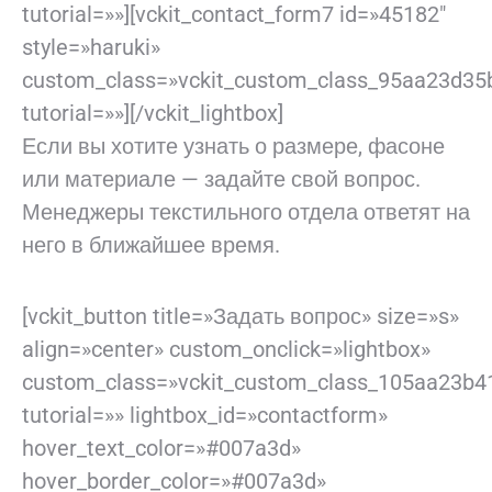
tutorial=»»][vckit_contact_form7 id=»45182″
style=»haruki»
custom_class=»vckit_custom_class_95aa23d35
tutorial=»»][/vckit_lightbox]
Если вы хотите узнать о размере, фасоне
или материале — задайте свой вопрос.
Менеджеры текстильного отдела ответят на
него в ближайшее время.
[vckit_button title=»Задать вопрос» size=»s»
align=»center» custom_onclick=»lightbox»
custom_class=»vckit_custom_class_105aa23b4
tutorial=»» lightbox_id=»contactform»
hover_text_color=»#007a3d»
hover_border_color=»#007a3d»