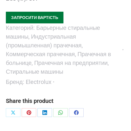
ЗАПРОСИТИ ВАРТІСТЬ
Категорий:
Барьерные стиральные
машины
,
Индустриальная
(промышленная) прачечная
,
Коммерческая прачечная
,
Прачечная в
больнице
,
Прачечная на предприятии
,
Стиральные машины
Бренд:
Electrolux
Share this product
Поделиться
Поделиться
Поделиться
Поделиться
Поделиться
в
в
в
в
в