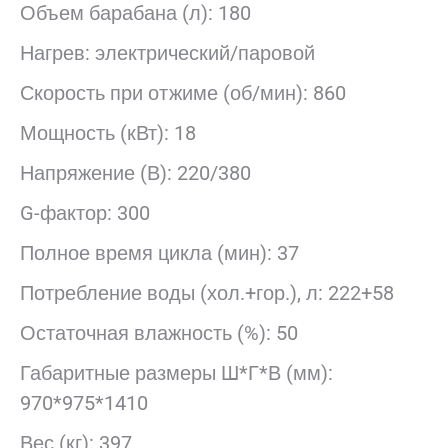
Объем барабана (л): 180
Нагрев: электрический/паровой
Скорость при отжиме (об/мин): 860
Мощность (кВт): 18
Напряжение (В): 220/380
G-фактор: 300
Полное время цикла (мин): 37
Потребление воды (хол.+гор.), л: 222+58
Остаточная влажность (%): 50
Габаритные размеры Ш*Г*В (мм):
970*975*1410
Вес (кг): 397