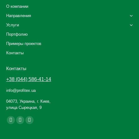
О компании
Направления
Услуги
Портфолио
Примеры проектов
Контакты
Контакты
+38 (044) 586-41-14
info@profitex.ua
04073, Украина, г. Киев,
улица Сырецкая, 9
Ищите нас:
Facebook
YouTube
Instagram
page
page
page