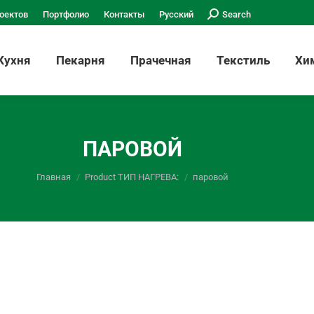
Поиск:
оектов
Портфолио
Контакты
Русский
Search
Кухня
Пекарня
Прачечная
Текстиль
Хи
ПАРОВОЙ
Вы здесь:
Главная
Product ТИП НАГРЕВА:
паровой