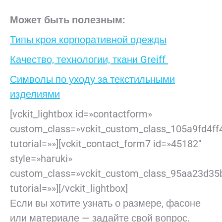
Может быть полезным:
Типы кроя корпоративной одежды
Качество, технологии, ткани Greiff
Символы по уходу за текстильными
изделиями
[vckit_lightbox id=»contactform»
custom_class=»vckit_custom_class_105a9fd4ff
tutorial=»»][vckit_contact_form7 id=»45182″
style=»haruki»
custom_class=»vckit_custom_class_95aa23d35
tutorial=»»][/vckit_lightbox]
Если вы хотите узнать о размере, фасоне
или материале — задайте свой вопрос.