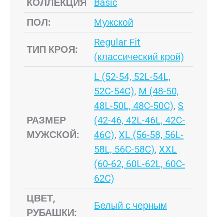
КОЛЛЕКЦИЯ
Basic
ПОЛ:
Мужской
Regular Fit
ТИП КРОЯ:
(классический крой)
L (52-54, 52L-54L,
52C-54C)
,
M (48-50,
48L-50L, 48C-50C)
,
S
РАЗМЕР
(42-46, 42L-46L, 42C-
МУЖСКОЙ:
46C)
,
XL (56-58, 56L-
58L, 56C-58C)
,
XXL
(60-62, 60L-62L, 60C-
62C)
ЦВЕТ,
Белый с черным
РУБАШКИ: