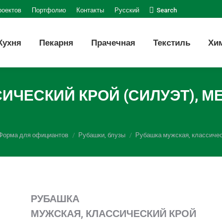
Поиск:
роектов
Портфолио
Контакты
Русский
Search
Кухня
Пекарня
Прачечная
Текстиль
Хи
ЧЕСКИЙ КРОЙ (СИЛУЭТ), МЕ
Форма для официантов
Рубашки, блузы
Рубашка мужская, классически
РУБАШКА
МУЖСКАЯ,
КЛАССИЧЕСКИЙ КРОЙ