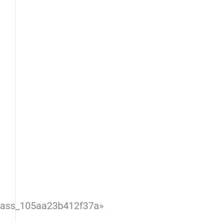
lass_105aa23b412f37a»