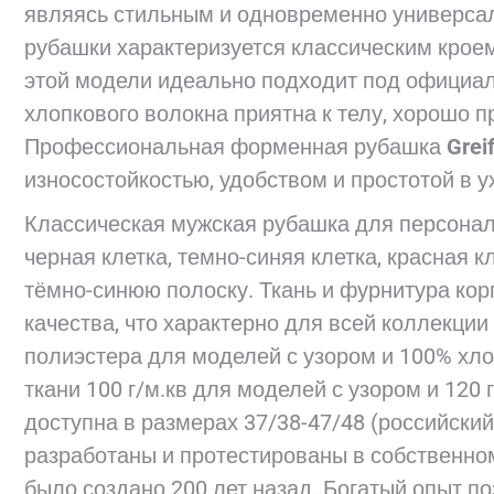
являясь стильным и одновременно универса
рубашки характеризуется классическим крое
этой модели идеально подходит под официаль
хлопкового волокна приятна к телу, хорошо п
Профессиональная форменная рубашка
Grei
износостойкостью, удобством и простотой в у
Классическая мужская рубашка для персонала 
черная клетка, темно-синяя клетка, красная к
тёмно-синюю полоску. Ткань и фурнитура ко
качества, что характерно для всей коллекции
полиэстера для моделей с узором и 100% хл
ткани 100 г/м.кв для моделей с узором и 120
доступна в размерах 37/38-47/48 (российски
разработаны и протестированы в собственном
было создано 200 лет назад. Богатый опыт п