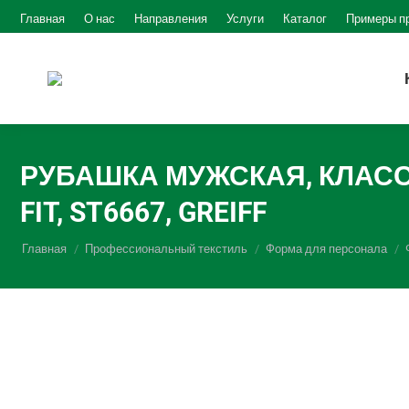
Главная
О нас
Направления
Услуги
Каталог
Примеры п
РУБАШКА МУЖСКАЯ, КЛАССИ
FIT, ST6667, GREIFF
Вы здесь:
Главная
Профессиональный текстиль
Форма для персонала