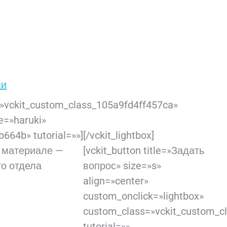
ми
s=»vckit_custom_class_105a9fd4ff457ca»
le=»haruki»
4b» tutorial=»»][/vckit_lightbox]
и материале —
[vckit_button title=»Задать
го отдела
вопрос» size=»s»
align=»center»
custom_onclick=»lightbox»
custom_class=»vckit_custom_c
tutorial=»»