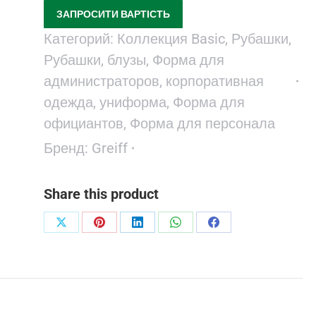
ЗАПРОСИТИ ВАРТІСТЬ
Категорий:
Коллекция Basic
,
Рубашки
,
Рубашки, блузы
,
Форма для
администраторов, корпоративная
одежда, униформа
,
Форма для
официантов
,
Форма для персонала
Бренд:
Greiff
Share this product
Поделиться
Поделиться
Поделиться
Поделиться
Поделиться
в
в
в
в
в
X
Pinterest
LinkedIn
WhatsApp
Facebook