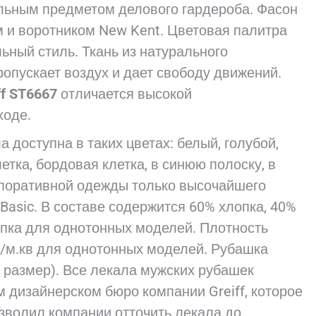
льным предметом делового гардероба. Фасон
м и воротником New Kent. Цветовая палитра
ный стиль. Ткань из натурального
ропускает воздух и дает свободу движений.
ff ST6667
отличается высокой
ходе.
доступна в таких цветах: белый, голубой,
летка, бордовая клетка, в синюю полоску, в
рпоративной одежды только высочайшего
 Basic. В составе содержится 60% хлопка, 40%
опка для однотонных моделей. Плотность
 г/м.кв для однотонных моделей. Рубашка
й размер). Все лекала мужских рубашек
 дизайнерском бюро компании Greiff, которое
озволил компании отточить лекала до