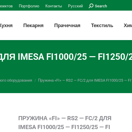
Поиск:
роектов
Портфолио
Контакты
Русский
Search
Кухня
Пекарня
Прачечная
Текстиль
Хи
ЛЯ IMESA FI1000/25 — FI1250/2
ного оборудования
Пружина «FI» — RS2 — FC/2 для IMESA FI1000/25 — FI1
ПРУЖИНА «FI» — RS2 — FC/2 ДЛЯ
IMESA FI1000/25 — FI1250/25 — FI