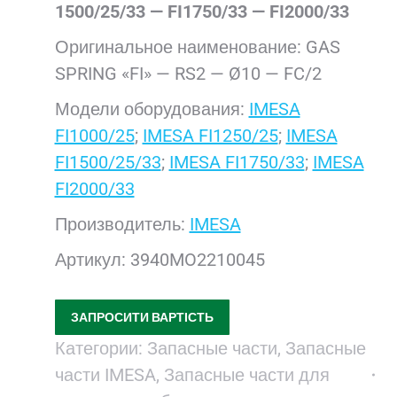
1500/25/33 — FI1750/33 — FI2000/33
Оригинальное наименование: GAS
SPRING «FI» — RS2 — Ø10 — FC/2
Модели оборудования:
IMESA
FI1000/25
;
IMESA FI1250/25
;
IMESA
FI1500/25/33
;
IMESA FI1750/33
;
IMESA
FI2000/33
Производитель:
IMESA
Артикул: 3940MO2210045
ЗАПРОСИТИ ВАРТІСТЬ
Категории:
Запасные части
,
Запасные
части IMESA
,
Запасные части для