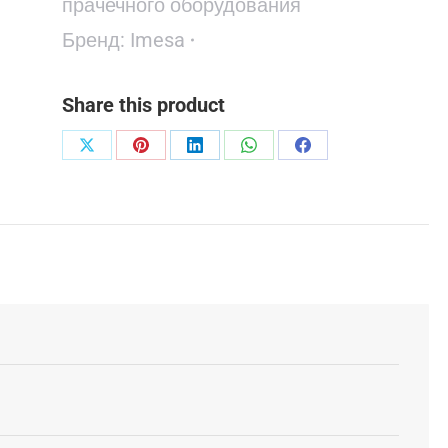
прачечного оборудования
Бренд:
Imesa
Share this product
Поделиться
Поделиться
Поделиться
Поделиться
Поделиться
в
в
в
в
в
X
Pinterest
LinkedIn
WhatsApp
Facebook