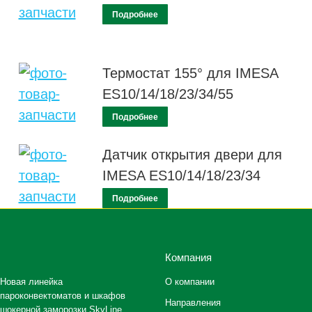
Подробнее
Термостат 155° для IMESA
ES10/14/18/23/34/55
Подробнее
Датчик открытия двери для
IMESA ES10/14/18/23/34
Подробнее
Компания
Новая линейка
О компании
пароконвектоматов и шкафов
Направления
шокерной заморозки SkyLine