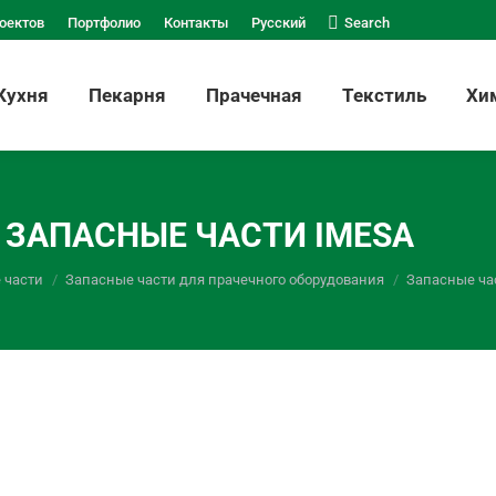
Поиск:
оектов
Портфолио
Контакты
Русский
Search
Кухня
Пекарня
Прачечная
Текстиль
Хи
ЗАПАСНЫЕ ЧАСТИ IMESA
 части
Запасные части для прачечного оборудования
Запасные ча