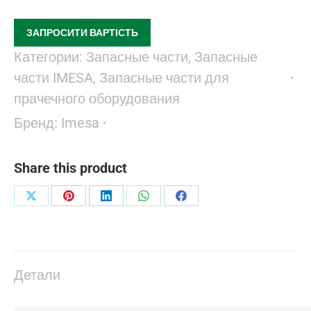
ЗАПРОСИТИ ВАРТІСТЬ
Категории:
Запасные части
,
Запасные
части IMESA
,
Запасные части для
прачечного оборудования
Бренд:
Imesa
Share this product
Поделиться
Поделиться
Поделиться
Поделиться
Поделиться
в
в
в
в
в
X
Pinterest
LinkedIn
WhatsApp
Facebook
Детали