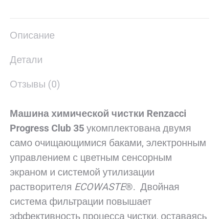
в
в
в
в
в
X
Pinterest
LinkedIn
WhatsApp
Facebook
Описание
Детали
Отзывы (0)
Машина химической чистки Renzacci
Progress Club 35
укомплектована двумя
само очищающимися баками, электронным
управлением с цветным сенсорным
экраном и системой утилизации
растворителя
ECOWASTE
®. Двойная
система фильтрации повышает
эффективность процесса чистки, оставаясь