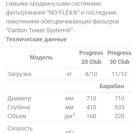
самыми продвинутыми системами
фильтрования “NO-FLEX®” и последним
поколением обесцвечивающих фильтров
“Carbon Tower System®”.
Технические данные
Progress
Progress
Модель
20 Club
30 Club
Загрузка
кг
8/10
11/12
Барабан
Диаметр
мм
710
710
Глубина
мм
410
533
3
Объем
дм
160
220
Скорость
об/