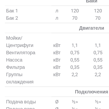
Баки
Бак 1
л
120
120
Бак 2
л
70
70
Двигатели
Мойки/
Центрифуги
кВт
1,1
1,1
Вентилятора
кВт
0,75
0,75
Насоса
кВт
0,55
0,55
Фильтра
кВт
0,35
0,35
Группы
кВт
2,2
2,2
охлаждения
Подключения
Подача воды
Ø
½»
½»