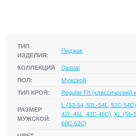
ТИП
Пиджак
ИЗДЕЛИЯ:
КОЛЛЕКЦИЯ
Casual
ПОЛ:
Мужской
ТИП КРОЯ:
Regular Fit (классический 
L (52-54, 52L-54L, 52C-54C)
РАЗМЕР
42L-46L, 42C-46C)
,
XL (56-
МУЖСКОЙ:
60C-62C)
ЦВЕТ,