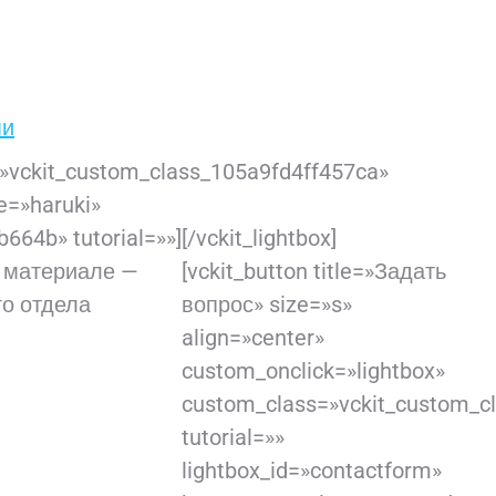
ми
s=»vckit_custom_class_105a9fd4ff457ca»
le=»haruki»
4b» tutorial=»»][/vckit_lightbox]
и материале —
[vckit_button title=»Задать
го отдела
вопрос» size=»s»
align=»center»
custom_onclick=»lightbox»
custom_class=»vckit_custom_c
tutorial=»»
lightbox_id=»contactform»