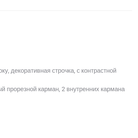
X
Pinterest
LinkedIn
WhatsApp
Facebook
ку, декоративная строчка, с контрастной
ый прорезной карман, 2 внутренних кармана