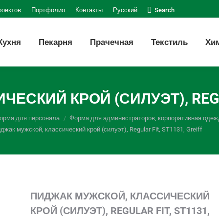
Поиск:
роектов
Портфолио
Контакты
Русский
Search
Кухня
Пекарня
Прачечная
Текстиль
Хи
СКИЙ КРОЙ (СИЛУЭТ), REGULA
орма для персонала
Форма для администраторов, корпоративная одеж
джак мужской, классический крой (силуэт), Regular Fit, ST1131, Greiff
ПИДЖАК МУЖСКОЙ,
КЛАССИЧЕСКИЙ
КРОЙ (СИЛУЭТ), REGULAR FIT, ST1131,