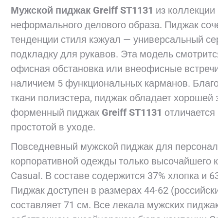
Мужской пиджак Greiff ST1131
из коллекции
неформального делового образа. Пиджак соче
тенденции стиля кэжуал — универсальный се
подкладку для рукавов. Эта модель смотритс
офисная обстановка или внеофисные встречи
наличием 5 функциональных карманов. Благ
ткани полиэстера, пиджак обладает хорошей
форменный пиджак
Greiff ST1131
отличается 
простотой в уходе.
Повседневный мужской пиджак для персонала
корпоративной одежды только высочайшего ка
Casual. В составе содержится 37% хлопка и 63
Пиджак доступен в размерах 44-62 (российск
составляет 71 см. Все лекала мужских пиджа