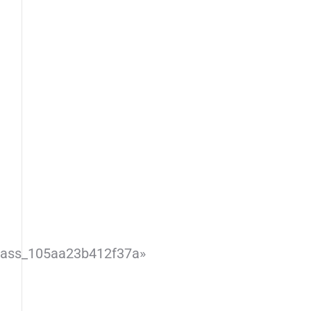
lass_105aa23b412f37a»