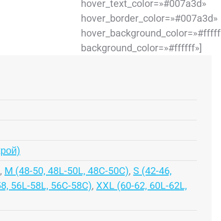
hover_text_color=»#007a3d»
hover_border_color=»#007a3d»
hover_background_color=»#fffff
background_color=»#ffffff»]
крой)
,
M (48-50, 48L-50L, 48C-50C)
,
S (42-46,
58, 56L-58L, 56C-58C)
,
XXL (60-62, 60L-62L,