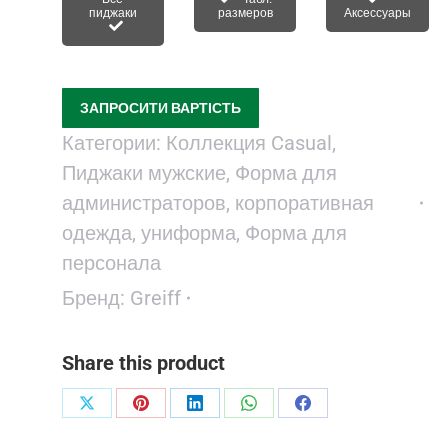
пиджаки
размеров
Аксессуары
ЗАПРОСИТИ ВАРТІСТЬ
Категории:
Коллекция Casual
,
Пиджаки мужские
,
Форма для
администраторов, корпоративная
одежда, униформа
,
Форма для
персонала
Бренд:
Greiff
Share this product
Поделиться
Поделиться
Поделиться
Поделиться
Поделиться
в
в
в
в
в