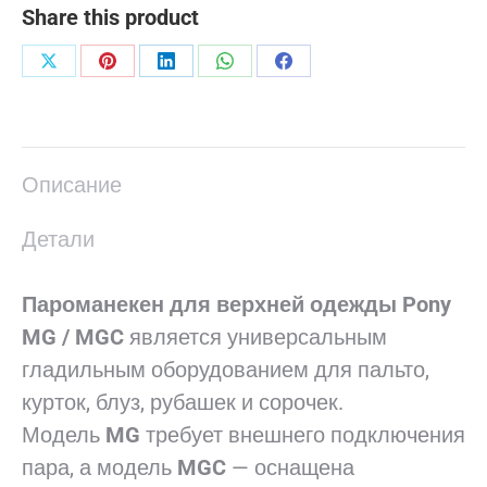
Share this product
Поделиться
Поделиться
Поделиться
Поделиться
Поделиться
в
в
в
в
в
X
Pinterest
LinkedIn
WhatsApp
Facebook
Описание
Детали
Пароманекен для верхней одежды Pony
MG / MGC
является универсальным
гладильным оборудованием для пальто,
курток, блуз, рубашек и сорочек.
Модель
MG
требует внешнего подключения
пара, а модель
MGC
— оснащена