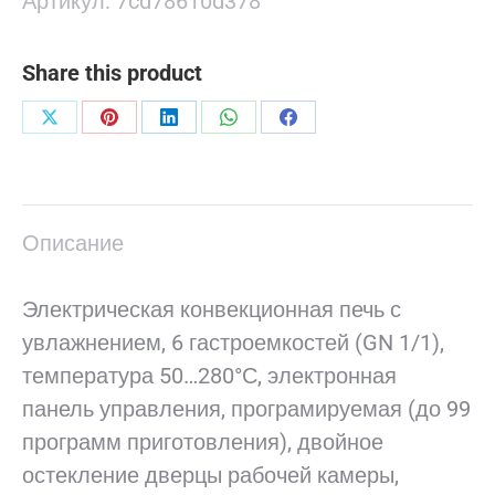
Артикул:
7cd78610d378
Share this product
Поделиться
Поделиться
Поделиться
Поделиться
Поделиться
в
в
в
в
в
X
Pinterest
LinkedIn
WhatsApp
Facebook
Описание
Электрическая конвекционная печь с
увлажнением, 6 гастроемкостей (GN 1/1),
температура 50…280°С, электронная
панель управления, програмируемая (до 99
программ приготовления), двойное
остекление дверцы рабочей камеры,