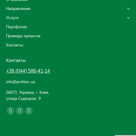
Направления
Услуги
Портфолио
Примеры проектов
Контакты
Контакты
+38 (044) 586-41-14
info@profitex.ua
04073, Украина, г. Киев,
улица Сырецкая, 9
Ищите нас:
Facebook
YouTube
Instagram
page
page
page
opens
opens
opens