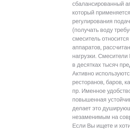
сбалансированный ап
который применяется
регулирования подач
(получать воду треб
смеситель относится
аппаратов, рассчитан
нагрузки. Смесители 
в десятках тысяч пр
Активно используютс
ресторанов, баров, к
пр. Именное удобств
повышенная устойчив
делает это душирующ
незаменимым на сов
Если Вы ищете и хот