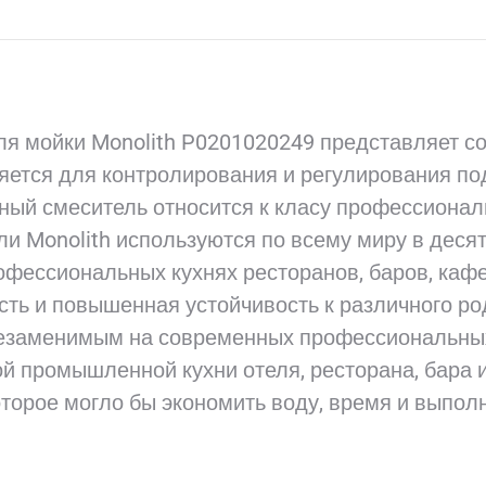
в
в
в
в
X
Pinterest
LinkedIn
W
я мойки Monolith P0201020249 представляет с
няется для контролирования и регулирования п
ный смеситель относится к класу профессионал
ели Monolith используются по всему миру в деся
офессиональных кухнях ресторанов, баров, кафе,
сть и повышенная устойчивость к различного ро
езаменимым на современных профессиональных 
й промышленной кухни отеля, ресторана, бара 
которое могло бы экономить воду, время и выпо