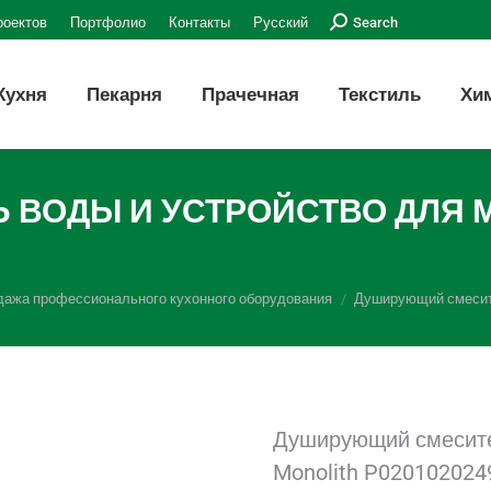
Поиск:
роектов
Портфолио
Контакты
Русский
Search
Кухня
Пекарня
Прачечная
Текстиль
Хи
ВОДЫ И УСТРОЙСТВО ДЛЯ М
дажа профессионального кухонного оборудования
Душирующий смесите
Душирующий смесите
Monolith P020102024