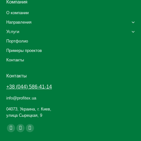
Компания
О компании
Направления
Услуги
Портфолио
Примеры проектов
Контакты
Контакты
+38 (044) 586-41-14
info@profitex.ua
04073, Украина, г. Киев,
улица Сырецкая, 9
Ищите нас:
Facebook
YouTube
Instagram
page
page
page