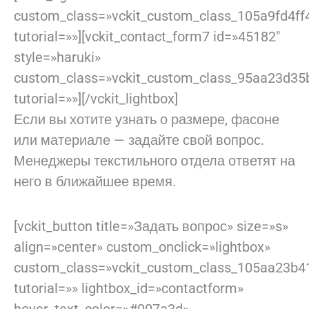
custom_class=»vckit_custom_class_105a9fd4ff
tutorial=»»][vckit_contact_form7 id=»45182″
style=»haruki»
custom_class=»vckit_custom_class_95aa23d35
tutorial=»»][/vckit_lightbox]
Если вы хотите узнать о размере, фасоне
или материале — задайте свой вопрос.
Менеджеры текстильного отдела ответят на
него в ближайшее время.
[vckit_button title=»Задать вопрос» size=»s»
align=»center» custom_onclick=»lightbox»
custom_class=»vckit_custom_class_105aa23b4
tutorial=»» lightbox_id=»contactform»