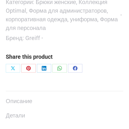
Категории:
Брюки женские
,
Коллекция
Optimal
,
Форма для администраторов,
корпоративная одежда, униформа
,
Форма
для персонала
Бренд:
Greiff
Share this product
Поделиться
Поделиться
Поделиться
Поделиться
Поделиться
в
в
в
в
в
X
Pinterest
LinkedIn
WhatsApp
Facebook
Описание
Детали