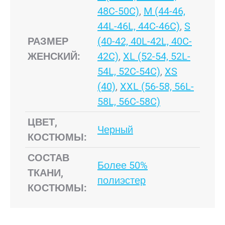
48C-50C)
,
M (44-46,
44L-46L, 44C-46C)
,
S
РАЗМЕР
(40-42, 40L-42L, 40C-
ЖЕНСКИЙ:
42C)
,
XL (52-54, 52L-
54L, 52C-54C)
,
XS
(40)
,
XXL (56-58, 56L-
58L, 56C-58C)
ЦВЕТ,
Черный
КОСТЮМЫ:
СОСТАВ
Более 50%
ТКАНИ,
полиэстер
КОСТЮМЫ: