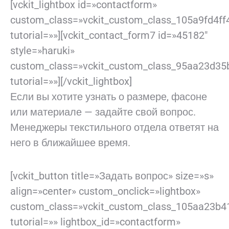
[vckit_lightbox id=»contactform»
custom_class=»vckit_custom_class_105a9fd4ff
tutorial=»»][vckit_contact_form7 id=»45182″
style=»haruki»
custom_class=»vckit_custom_class_95aa23d35
tutorial=»»][/vckit_lightbox]
Если вы хотите узнать о размере, фасоне
или материале — задайте свой вопрос.
Менеджеры текстильного отдела ответят на
него в ближайшее время.
[vckit_button title=»Задать вопрос» size=»s»
align=»center» custom_onclick=»lightbox»
custom_class=»vckit_custom_class_105aa23b4
tutorial=»» lightbox_id=»contactform»