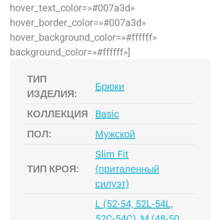
hover_text_color=»#007a3d»
hover_border_color=»#007a3d»
hover_background_color=»#ffffff»
background_color=»#ffffff»]
ТИП
Брюки
ИЗДЕЛИЯ:
КОЛЛЕКЦИЯ
Basic
ПОЛ:
Мужской
Slim Fit
ТИП КРОЯ:
(приталенный
силуэт)
L (52-54, 52L-54L,
52C-54C)
,
M (48-50,