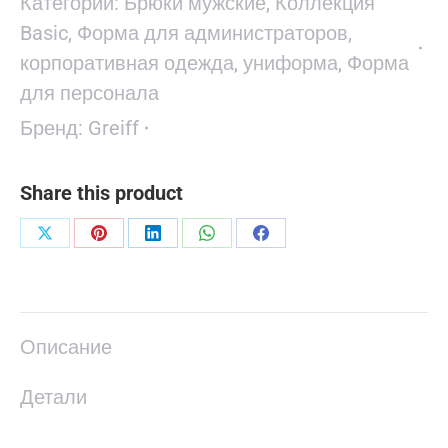
Категории:
Брюки мужские
,
Коллекция
Basic
,
Форма для администраторов,
корпоративная одежда, униформа
,
Форма
для персонала
Бренд:
Greiff
Share this product
Поделиться
Поделиться
Поделиться
Поделиться
Поделиться
в
в
в
в
в
X
Pinterest
LinkedIn
WhatsApp
Facebook
Описание
Детали