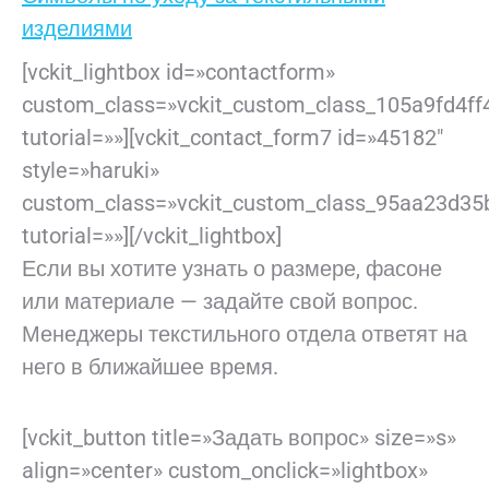
изделиями
[vckit_lightbox id=»contactform»
custom_class=»vckit_custom_class_105a9fd4ff
tutorial=»»][vckit_contact_form7 id=»45182″
style=»haruki»
custom_class=»vckit_custom_class_95aa23d35
tutorial=»»][/vckit_lightbox]
Если вы хотите узнать о размере, фасоне
или материале — задайте свой вопрос.
Менеджеры текстильного отдела ответят на
него в ближайшее время.
[vckit_button title=»Задать вопрос» size=»s»
align=»center» custom_onclick=»lightbox»