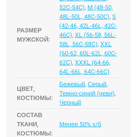
52C-54C)
,
M (48-50,
48L-50L, 48C-50C)
,
S
(42-46, 42L-46L, 42C-
РАЗМЕР
46C)
,
XL (56-58, 56L-
МУЖСКОЙ:
58L, 56C-58C)
,
XXL
(60-62, 60L-62L, 60C-
62C)
,
XXXL (64-66,
64L-66L, 64C-66C)
Бежевый
,
Серый
,
ЦВЕТ,
Темно-синий (неви)
,
КОСТЮМЫ:
Черный
СОСТАВ
ТКАНИ,
Менее 50% х/б
КОСТЮМЫ: