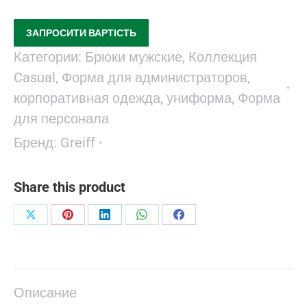
ЗАПРОСИТИ ВАРТІСТЬ
Категории:
Брюки мужские
,
Коллекция
Casual
,
Форма для администраторов,
корпоративная одежда, униформа
,
Форма
для персонала
Бренд:
Greiff
Share this product
Поделиться
Поделиться
Поделиться
Поделиться
Поделиться
в
в
в
в
в
X
Pinterest
LinkedIn
WhatsApp
Facebook
Описание