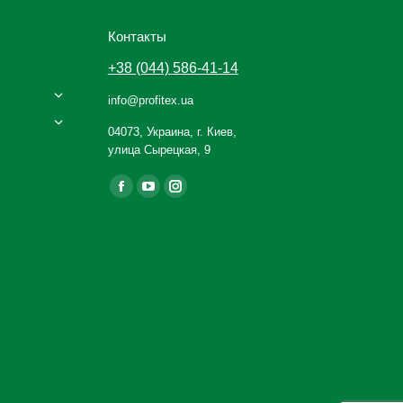
Контакты
+38 (044) 586-41-14
info@profitex.ua
04073, Украина, г. Киев,
улица Сырецкая, 9
Ищите нас:
Facebook
YouTube
Instagram
page
page
page
opens
opens
opens
in
in
in
new
new
new
window
window
window