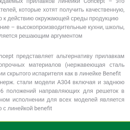
даемых прилавков линейки Concept – это
елей, которые хотят получить качественную,
ю к действию окружающей среды продукцию
ние – высокопроизводительные кухни, школы,
вляется решающим аргументом
cept представляет альтернативу прилавкам
копрочных материалов (нержавеющая сталь
и скрытого испарителя как в линейке Benefit
 нерж. стали модели A304 включая и заднюю
, 6 положений направляющих для решеток в
тном исполнении для всех моделей является
 с линейкой benefit