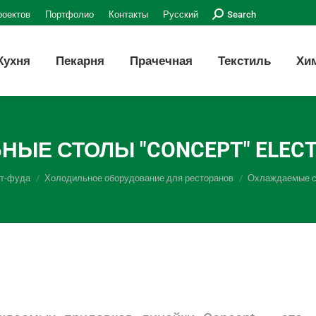
Поиск:
роектов
Портфолио
Контакты
Русский
Search
Кухня
Пекарня
Прачечная
Текстиль
Хи
НЫЕ СТОЛЫ "CONCEPT" ELEC
ст-фуда
Холодильное оборудование для ресторанов
Охлаждаемые с