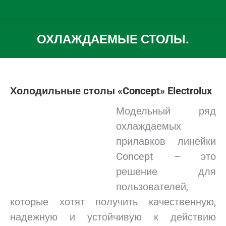
ОХЛАЖДАЕМЫЕ СТОЛЫ.
Вы здесь:
Холодильные столы «Concept» Electrolux
Модельный ряд
охлаждаемых
прилавков линейки
Concept – это
решение для
пользователей,
которые хотят получить качественную,
надежную и устойчивую к действию