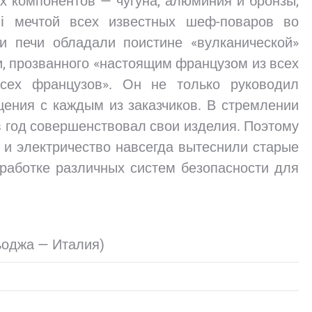
х компонентов — чугуна, алюминия и бронзы,
ni мечтой всех известных шеф-поваров во
и печи обладали поистине «вулканической»
, прозванного «настоящим французом из всех
сех французов». Он не только руководил
щения с каждым из заказчиков. В стремлении
в год совершенствовал свои изделия. Поэтому
з и электричество навсегда вытеснили старые
зработке различных систем безопасности для
Кьоджа — Италия)