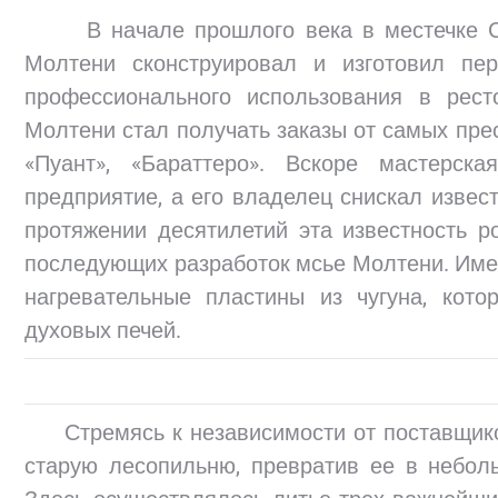
В начале прошлого века в местечке Се
Молтени сконструировал и изготовил пе
профессионального использования в рес
Молтени стал получать заказы от самых прес
«Пуант», «Бараттеро». Вскоре мастерс
предприятие, а его владелец снискал извес
протяжении десятилетий эта известность р
последующих разработок мсье Молтени. Имен
нагревательные пластины из чугуна, кото
духовых печей.
Стремясь к независимости от поставщико
старую лесопильню, превратив ее в небол