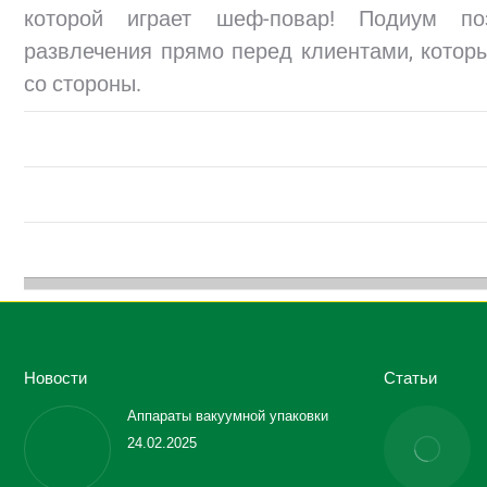
которой играет шеф-повар! Подиум по
развлечения прямо перед клиентами, кото
со стороны.
Новости
Статьи
Аппараты вакуумной упаковки
24.02.2025