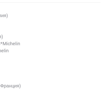
лия)
я)
*Michelin
elin
 (Франция)