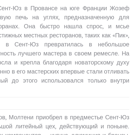
нт-Юз в Провансе на юге Франции Жозеф
рвую печь на углях, предназначенную для
торанах. Она быстро нашла спрос, и мсье
тижных местных ресторанов, таких как «Пик»,
кая в Сент-Юз превратилась в небольшое
тность лучшего мастера в своем ремесле. На
осла и крепла благодаря новаторскому духу
но в его мастерских впервые стали отливать
рый до этого использовался только внутри
в, Молтени приобрел в предместье Сент-Юз
ьшой литейный цех, действующий и поныне.