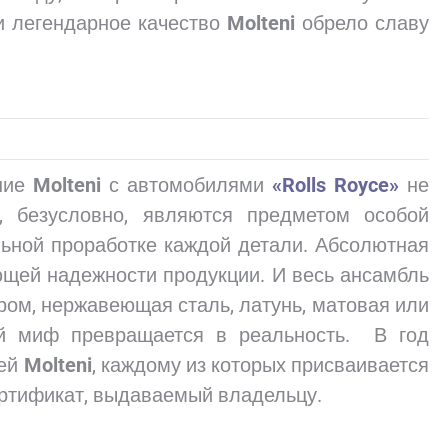
 и легендарное качество
Molteni
обрело славу
ние
Molteni
с автомобилями
«Rolls Royce»
не
е, безусловно, являются предметом особой
льной проработке каждой детали. Абсолютная
ющей надежности продукции. И весь ансамбль
ром, нержавеющая сталь, латунь, матовая или
ний миф превращается в реальность. В год
лей
Molteni
, каждому из которых присваивается
ртификат, выдаваемый владельцу.