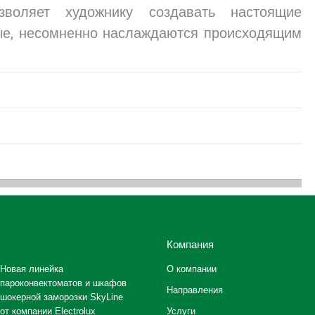
зволяет художнику создавать настоящие
рые, несомненно наслаждаются происходящим
Компания
Новая линейка
О компании
пароконвектоматов и шкафов
Направления
шокерной заморозки SkyLine
от компании Electrolux
Услуги