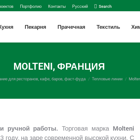
Поиск:
роектов
Портфолио
Контакты
Русский
Search
Кухня
Пекарня
Прачечная
Текстиль
Хи
MOLTENI, ФРАНЦИЯ
ние для ресторанов, кафе, баров, фаст-фуда
Тепловые линии
Molte
ии ручной работы.
Торговая марка
Molteni
3 году, на заре современной высокой кухни. С