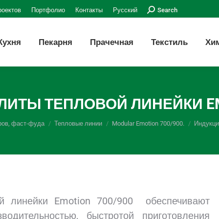
Поиск:
роектов
Портфолио
Контакты
Русский
Search
Кухня
Пекарня
Прачечная
Текстиль
Хи
ИТЫ ТЕПЛОВОЙ ЛИНЕЙКИ EMO
ров, фаст-фуда
Тепловые линии
Modular Emotion 700/900.
Индукци
ой линейки Emotion 700/900 обеспечивают
водительностью, быстротой приготовления