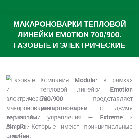
МАКАРОНОВАРКИ ТЕПЛОВОЙ
ЛИНЕЙКИ EMOTION 700/900.
ГАЗОВЫЕ И ЭЛЕКТРИЧЕСКИЕ
Вы здесь:
Компания
Modular
в рамках
тепловой линейки
Emotion
700/900
представляет
макароноварки
с двумя
вариантами управления —
Extreme
и
Simpl
e
. Которые имеют принципиальные
отличия.