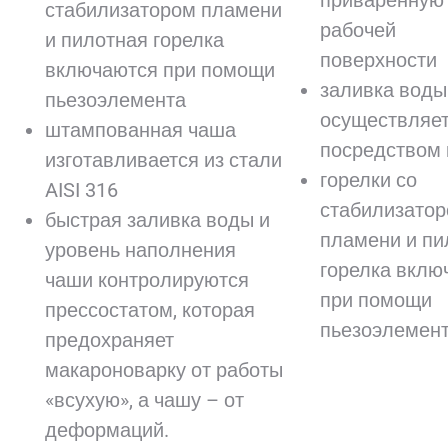
приваренную 
стабилизатором пламени
рабочей
и пилотная горелка
поверхности
включаются при помощи
заливка воды
пьезоэлемента
осуществляе
штампованная чаша
посредством 
изготавливается из стали
горелки со
AISI 316
стабилизато
быстрая заливка воды и
пламени и пи
уровень наполнения
горелка вклю
чаши контролируются
при помощи
прессостатом, которая
пьезоэлемент
предохраняет
макароноварку от работы
«всухую», а чашу – от
деформаций.