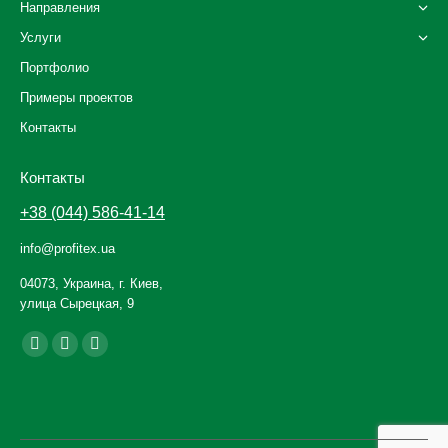
Направления
Услуги
Портфолио
Примеры проектов
Контакты
Контакты
+38 (044) 586-41-14
info@profitex.ua
04073, Украина, г. Киев,
улица Сырецкая, 9
Ищите нас:
Facebook
YouTube
Instagram
page
page
page
opens
opens
opens
in
in
in