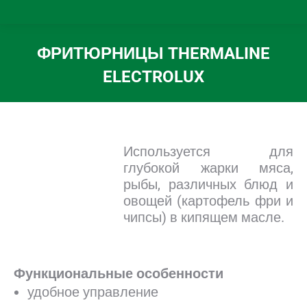
ФРИТЮРНИЦЫ THERMALINE
ELECTROLUX
Вы здесь:
Используется для
глубокой жарки мяса,
рыбы, различных блюд и
овощей (картофель фри и
чипсы) в кипящем масле.
.
.
Функциональные особенности
удобное управление