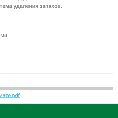
тема удаления запахов.
ема
мате pdf