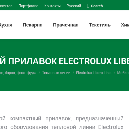
Поиск:
роектов
Портфолио
Контакты
Русский
Search
Кухня
Пекарня
Прачечная
Текстиль
Хи
ПРИЛАВОК ELECTROLUX LIBE
фе, баров, фаст-фуда
Тепловые линии
Electrolux Libero Line.
Мобиль
ой компактный прилавок, предназначенный
ого оборудования тепловой линии Electrolux