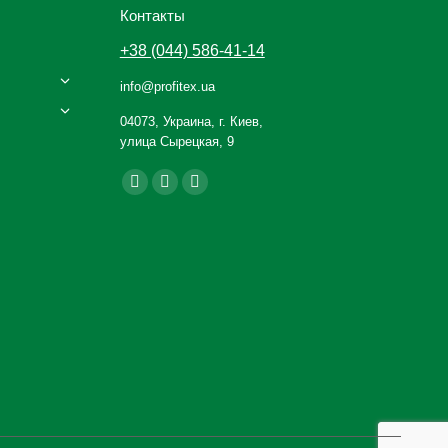
Контакты
+38 (044) 586-41-14
info@profitex.ua
04073, Украина, г. Киев,
улица Сырецкая, 9
Ищите нас:
Facebook
YouTube
Instagram
page
page
page
opens
opens
opens
in
in
in
new
new
new
window
window
window