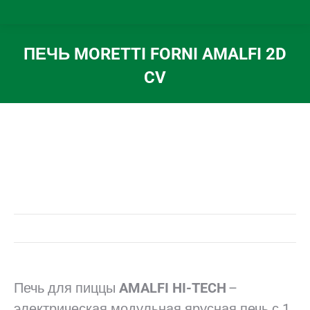
ПЕЧЬ MORETTI FORNI AMALFI 2D
CV
Вы здесь:
Печь для пиццы
AMALFI HI-TECH
–
электрическая модульная ярусная печь с 1,