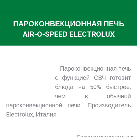
ПАРОКОНВЕКЦИОННАЯ ПЕЧЬ
AIR-O-SPEED ELECTROLUX
Вы здесь:
Пароконвекционная печь
с функцией СВЧ готовит
блюда на 50% быстрее,
чем в обычной
пароконвекционной печи. Производитель
Electrolux, Италия